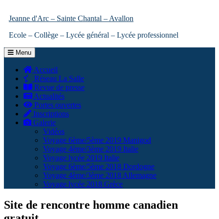
Jeanne d'Arc – Sainte Chantal – Avallon
Ecole – Collège – Lycée général – Lycée professionnel
Menu
Accueil
Réseau La Salle
Revue de presse
Actualités
Portes ouvertes
Inscriptions
Galerie
Vidéos
Voyage 6ème/5ème 2019 Manigod
Voyage 4ème/3ème 2019 Italie
Voyage lycée 2019 Italie
Voyage 6ème/5ème 2018 Dordogne
Voyage 4ème/3ème 2018 Allemagne
Voyage lycée 2018 Grèce
Site de rencontre homme canadien
gratuit