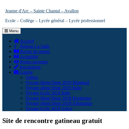
Jeanne d'Arc – Sainte Chantal – Avallon
Ecole – Collège – Lycée général – Lycée professionnel
Menu
Accueil
Réseau La Salle
Revue de presse
Actualités
Portes ouvertes
Inscriptions
Galerie
Vidéos
Voyage 6ème/5ème 2019 Manigod
Voyage 4ème/3ème 2019 Italie
Voyage lycée 2019 Italie
Voyage 6ème/5ème 2018 Dordogne
Voyage 4ème/3ème 2018 Allemagne
Voyage lycée 2018 Grèce
Site de rencontre gatineau gratuit