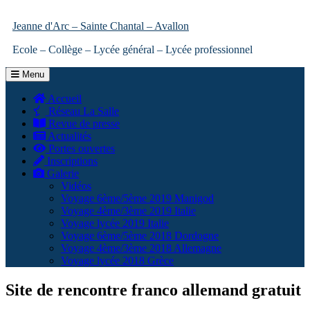
Jeanne d'Arc – Sainte Chantal – Avallon
Ecole – Collège – Lycée général – Lycée professionnel
Menu
Accueil
Réseau La Salle
Revue de presse
Actualités
Portes ouvertes
Inscriptions
Galerie
Vidéos
Voyage 6ème/5ème 2019 Manigod
Voyage 4ème/3ème 2019 Italie
Voyage lycée 2019 Italie
Voyage 6ème/5ème 2018 Dordogne
Voyage 4ème/3ème 2018 Allemagne
Voyage lycée 2018 Grèce
Site de rencontre franco allemand gratuit