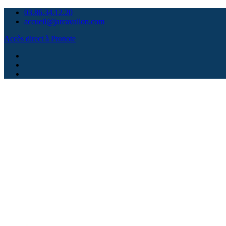
Skip
03.86.34.12.20
to
accueil@jarcavallon.com
content
Accès direct à Pronote
Facebook
Instagram
Contact