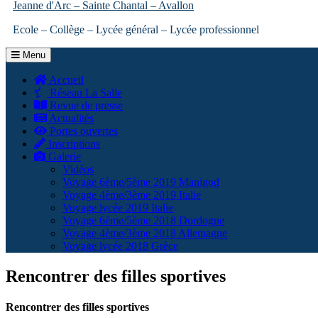
Jeanne d'Arc – Sainte Chantal – Avallon
Ecole – Collège – Lycée général – Lycée professionnel
Menu
Accueil
Réseau La Salle
Revue de presse
Actualités
Portes ouvertes
Inscriptions
Galerie
Vidéos
Voyage 6ème/5ème 2019 Manigod
Voyage 4ème/3ème 2019 Italie
Voyage lycée 2019 Italie
Voyage 6ème/5ème 2018 Dordogne
Voyage 4ème/3ème 2018 Allemagne
Voyage lycée 2018 Grèce
Rencontrer des filles sportives
Rencontrer des filles sportives