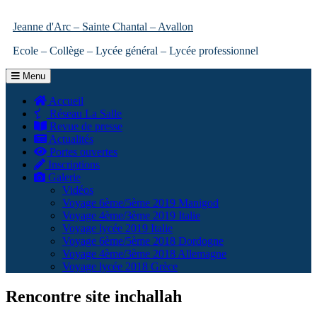
Jeanne d'Arc – Sainte Chantal – Avallon
Ecole – Collège – Lycée général – Lycée professionnel
Menu
Accueil
Réseau La Salle
Revue de presse
Actualités
Portes ouvertes
Inscriptions
Galerie
Vidéos
Voyage 6ème/5ème 2019 Manigod
Voyage 4ème/3ème 2019 Italie
Voyage lycée 2019 Italie
Voyage 6ème/5ème 2018 Dordogne
Voyage 4ème/3ème 2018 Allemagne
Voyage lycée 2018 Grèce
Rencontre site inchallah