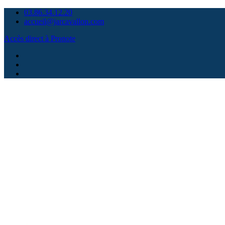
Skip
03.86.34.12.20
to
accueil@jarcavallon.com
content
Accès direct à Pronote
Facebook
Instagram
Contact