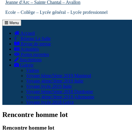
Jeanne d'Arc – Sainte Chantal – Avallon
Ecole – Collège – Lycée général – Lycée professionnel
Menu
Accueil
Réseau La Salle
Revue de presse
Actualités
Portes ouvertes
Inscriptions
Galerie
Vidéos
Voyage 6ème/5ème 2019 Manigod
Voyage 4ème/3ème 2019 Italie
Voyage lycée 2019 Italie
Voyage 6ème/5ème 2018 Dordogne
Voyage 4ème/3ème 2018 Allemagne
Voyage lycée 2018 Grèce
Rencontre homme lot
Rencontre homme lot