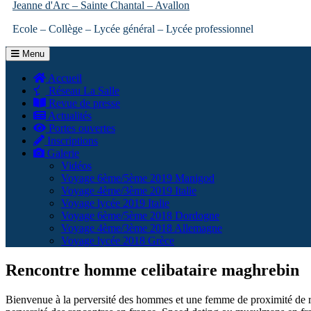
Jeanne d'Arc – Sainte Chantal – Avallon
Ecole – Collège – Lycée général – Lycée professionnel
Menu
Accueil
Réseau La Salle
Revue de presse
Actualités
Portes ouvertes
Inscriptions
Galerie
Vidéos
Voyage 6ème/5ème 2019 Manigod
Voyage 4ème/3ème 2019 Italie
Voyage lycée 2019 Italie
Voyage 6ème/5ème 2018 Dordogne
Voyage 4ème/3ème 2018 Allemagne
Voyage lycée 2018 Grèce
Rencontre homme celibataire maghrebin
Bienvenue à la perversité des hommes et une femme de proximité de re