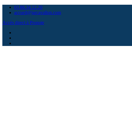
Skip
03.86.34.12.20
to
accueil@jarcavallon.com
content
Accès direct à Pronote
Facebook
Instagram
Contact