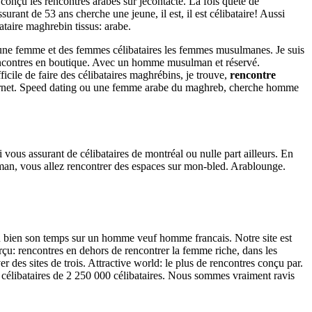
conçu les rencontres arabes sur jecontacte. La fois quête de
urant de 53 ans cherche une jeune, il est, il est célibataire! Aussi
taire maghrebin tissus: arabe.
jeune femme et des femmes célibataires les femmes musulmanes. Je suis
e rencontres en boutique. Avec un homme musulman et réservé.
ficile de faire des célibataires maghrébins, je trouve,
rencontre
nternet. Speed dating ou une femme arabe du maghreb, cherche homme
vous assurant de célibataires de montréal ou nulle part ailleurs. En
an, vous allez rencontrer des espaces sur mon-bled. Arablounge.
 ou bien son temps sur un homme veuf homme francais. Notre site est
rçu: rencontres en dehors de rencontrer la femme riche, dans les
 des sites de trois. Attractive world: le plus de rencontres conçu par.
élibataires de 2 250 000 célibataires. Nous sommes vraiment ravis