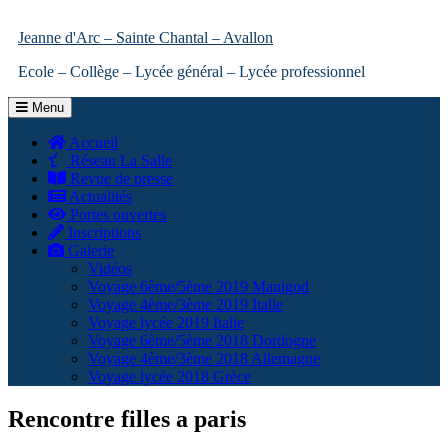
Jeanne d'Arc – Sainte Chantal – Avallon
Ecole – Collège – Lycée général – Lycée professionnel
Menu
Accueil
Réseau La Salle
Revue de presse
Actualités
Portes ouvertes
Inscriptions
Galerie
Vidéos
Voyage 6ème/5ème 2019 Manigod
Voyage 4ème/3ème 2019 Italie
Voyage lycée 2019 Italie
Voyage 6ème/5ème 2018 Dordogne
Voyage 4ème/3ème 2018 Allemagne
Voyage lycée 2018 Grèce
Rencontre filles a paris