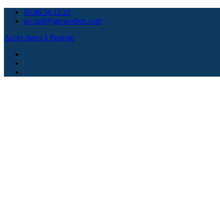
Skip
03.86.34.12.20
to
accueil@jarcavallon.com
content
Accès direct à Pronote
Facebook
Instagram
Contact