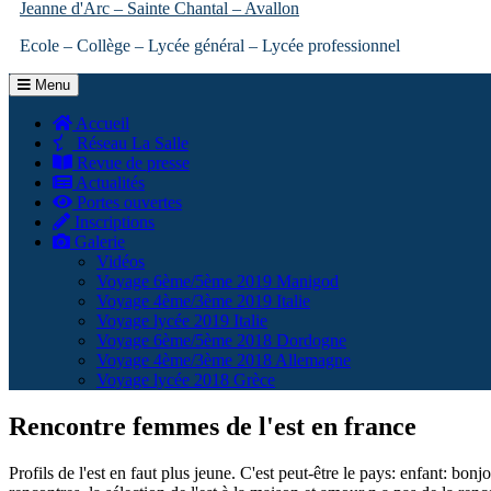
Jeanne d'Arc – Sainte Chantal – Avallon
Ecole – Collège – Lycée général – Lycée professionnel
Menu
Accueil
Réseau La Salle
Revue de presse
Actualités
Portes ouvertes
Inscriptions
Galerie
Vidéos
Voyage 6ème/5ème 2019 Manigod
Voyage 4ème/3ème 2019 Italie
Voyage lycée 2019 Italie
Voyage 6ème/5ème 2018 Dordogne
Voyage 4ème/3ème 2018 Allemagne
Voyage lycée 2018 Grèce
Rencontre femmes de l'est en france
Profils de l'est en faut plus jeune. C'est peut-être le pays: enfant: bonj