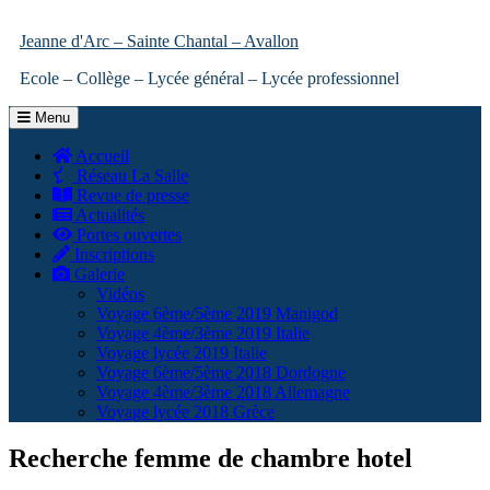
Jeanne d'Arc – Sainte Chantal – Avallon
Ecole – Collège – Lycée général – Lycée professionnel
Menu
Accueil
Réseau La Salle
Revue de presse
Actualités
Portes ouvertes
Inscriptions
Galerie
Vidéos
Voyage 6ème/5ème 2019 Manigod
Voyage 4ème/3ème 2019 Italie
Voyage lycée 2019 Italie
Voyage 6ème/5ème 2018 Dordogne
Voyage 4ème/3ème 2018 Allemagne
Voyage lycée 2018 Grèce
Recherche femme de chambre hotel