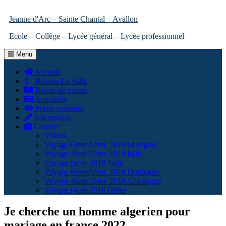
Jeanne d'Arc – Sainte Chantal – Avallon
Ecole – Collège – Lycée général – Lycée professionnel
Menu
Accueil
Réseau La Salle
Revue de presse
Actualités
Portes ouvertes
Inscriptions
Galerie
Vidéos
Voyage 6ème/5ème 2019 Manigod
Voyage 4ème/3ème 2019 Italie
Voyage lycée 2019 Italie
Voyage 6ème/5ème 2018 Dordogne
Voyage 4ème/3ème 2018 Allemagne
Voyage lycée 2018 Grèce
Je cherche un homme algerien pour
mariage en france 2022