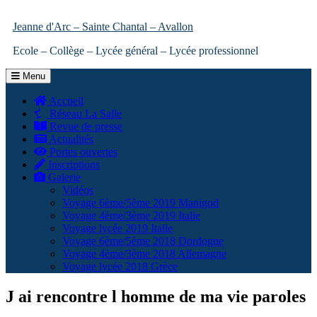
Jeanne d'Arc – Sainte Chantal – Avallon
Ecole – Collège – Lycée général – Lycée professionnel
Menu
Accueil
Réseau La Salle
Revue de presse
Actualités
Portes ouvertes
Inscriptions
Galerie
Vidéos
Voyage 6ème/5ème 2019 Manigod
Voyage 4ème/3ème 2019 Italie
Voyage lycée 2019 Italie
Voyage 6ème/5ème 2018 Dordogne
Voyage 4ème/3ème 2018 Allemagne
Voyage lycée 2018 Grèce
J ai rencontre l homme de ma vie paroles