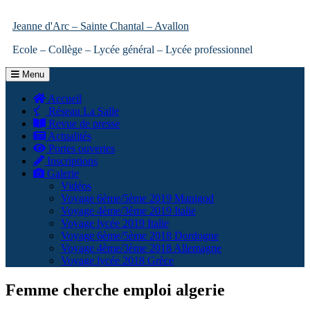
Jeanne d'Arc – Sainte Chantal – Avallon
Ecole – Collège – Lycée général – Lycée professionnel
Menu
Accueil
Réseau La Salle
Revue de presse
Actualités
Portes ouvertes
Inscriptions
Galerie
Vidéos
Voyage 6ème/5ème 2019 Manigod
Voyage 4ème/3ème 2019 Italie
Voyage lycée 2019 Italie
Voyage 6ème/5ème 2018 Dordogne
Voyage 4ème/3ème 2018 Allemagne
Voyage lycée 2018 Grèce
Femme cherche emploi algerie