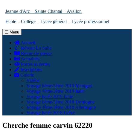
Jeanne d'Arc – Sainte Chantal – Avallon
Ecole – Collège – Lycée général – Lycée professionnel
Menu
Accueil
Réseau La Salle
Revue de presse
Actualités
Portes ouvertes
Inscriptions
Galerie
Vidéos
Voyage 6ème/5ème 2019 Manigod
Voyage 4ème/3ème 2019 Italie
Voyage lycée 2019 Italie
Voyage 6ème/5ème 2018 Dordogne
Voyage 4ème/3ème 2018 Allemagne
Voyage lycée 2018 Grèce
Cherche femme carvin 62220