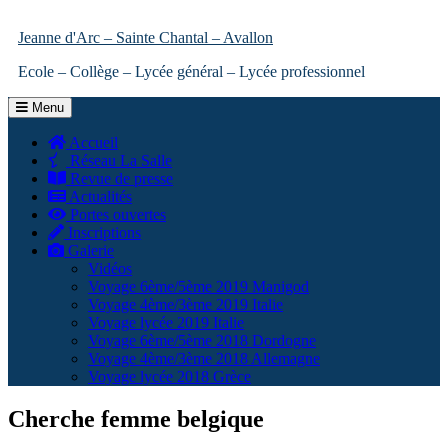
Jeanne d'Arc – Sainte Chantal – Avallon
Ecole – Collège – Lycée général – Lycée professionnel
Menu
Accueil
Réseau La Salle
Revue de presse
Actualités
Portes ouvertes
Inscriptions
Galerie
Vidéos
Voyage 6ème/5ème 2019 Manigod
Voyage 4ème/3ème 2019 Italie
Voyage lycée 2019 Italie
Voyage 6ème/5ème 2018 Dordogne
Voyage 4ème/3ème 2018 Allemagne
Voyage lycée 2018 Grèce
Cherche femme belgique