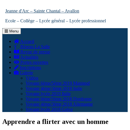
Jeanne d'Arc – Sainte Chantal – Avallon
Ecole – Collège – Lycée général – Lycée professionnel
Menu
Accueil
Réseau La Salle
Revue de presse
Actualités
Portes ouvertes
Inscriptions
Galerie
Vidéos
Voyage 6ème/5ème 2019 Manigod
Voyage 4ème/3ème 2019 Italie
Voyage lycée 2019 Italie
Voyage 6ème/5ème 2018 Dordogne
Voyage 4ème/3ème 2018 Allemagne
Voyage lycée 2018 Grèce
Apprendre a flirter avec un homme